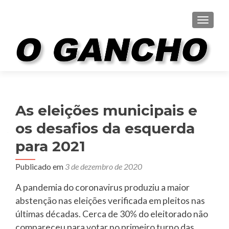
ALTER
As eleições municipais e
os desafios da esquerda
para 2021
Publicado em
3 de dezembro de 2020
A pandemia do coronavirus produziu a maior
abstenção nas eleições verificada em pleitos nas
últimas décadas. Cerca de 30% do eleitorado não
compareceu para votar no primeiro turno das