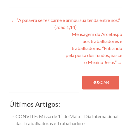
Navegação
←
“A palavra se fez carne e armou sua tenda entre nós.”
(João 1,14)
de
Mensagem do Arcebispo
Post
aos trabalhadores e
trabalhadoras: “Entrando
pela porta dos fundos, nasce
o Menino Jesus”
→
Pesquisa
BUSCAR
Últimos Artigos:
CONVITE: Missa de 1º de Maio – Dia Internacional
das Trabalhadoras e Trabalhadores