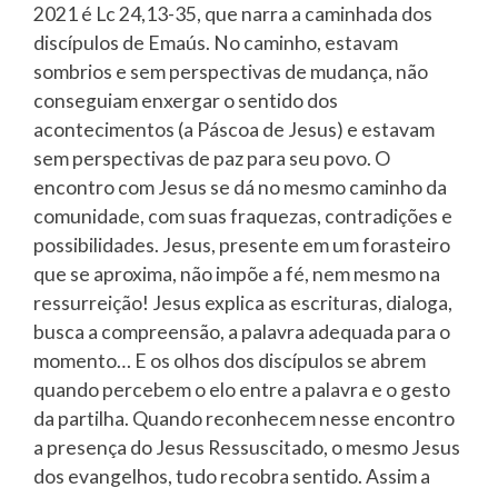
2021 é Lc 24,13-35, que narra a caminhada dos
discípulos de Emaús. No caminho, estavam
sombrios e sem perspectivas de mudança, não
conseguiam enxergar o sentido dos
acontecimentos (a Páscoa de Jesus) e estavam
sem perspectivas de paz para seu povo. O
encontro com Jesus se dá no mesmo caminho da
comunidade, com suas fraquezas, contradições e
possibilidades. Jesus, presente em um forasteiro
que se aproxima, não impõe a fé, nem mesmo na
ressurreição! Jesus explica as escrituras, dialoga,
busca a compreensão, a palavra adequada para o
momento… E os olhos dos discípulos se abrem
quando percebem o elo entre a palavra e o gesto
da partilha. Quando reconhecem nesse encontro
a presença do Jesus Ressuscitado, o mesmo Jesus
dos evangelhos, tudo recobra sentido. Assim a