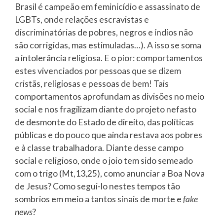
Brasil é campeão em feminicídio e assassinato de
LGBTs, onde relações escravistas e
discriminatórias de pobres, negros e índios não
são corrigidas, mas estimuladas…). A isso se soma
a intolerância religiosa. E o pior: comportamentos
estes vivenciados por pessoas que se dizem
cristãs, religiosas e pessoas de bem! Tais
comportamentos aprofundam as divisões no meio
social e nos fragilizam diante do projeto nefasto
de desmonte do Estado de direito, das políticas
públicas e do pouco que ainda restava aos pobres
e à classe trabalhadora. Diante desse campo
social e religioso, onde o joio tem sido semeado
com o trigo (Mt,13,25), como anunciar a Boa Nova
de Jesus? Como segui-lo nestes tempos tão
sombrios em meio a tantos sinais de morte e
fake
news
?