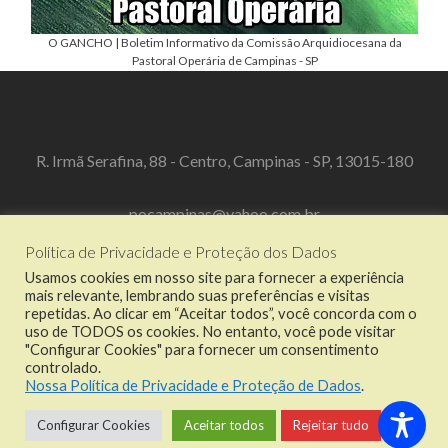
O GANCHO | Boletim Informativo da Comissão Arquidiocesana da
Pastoral Operária de Campinas - SP
R. Irmã Serafina, 88 - Centro, Campinas - SP, 13015-180
pocampinas@yahoo.com.br
Política de Privacidade e Proteção dos Dados
(19) 3519-3067
Usamos cookies em nosso site para fornecer a experiência
mais relevante, lembrando suas preferências e visitas
repetidas. Ao clicar em “Aceitar todos”, você concorda com o
uso de TODOS os cookies. No entanto, você pode visitar
"Configurar Cookies" para fornecer um consentimento
Link
Link
Link
Link
controlado.
do
do
do
do
Nossa Política de Privacidade e Proteção de Dados
.
Facebook
Twitter
Dribbble
Instagram
© 2021 Comissão Arquidiocesana da Pastoral Operária de Campinas - SP. Todos os
Configurar Cookies
Aceitar todos
Rejeitar tudo
direitos reservados.
Política de Privacidade