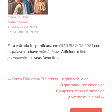
Maria, Mulher
trabalhadora
13 de abril de 2023
Em "ABRIL DE 2023"
Esta entrada foi publicada em
OUTUBRO DE 2021
com
as palavras-chave
mãe de Jesus
. Adicione o
link
permanente
aos seus favoritos.
Navegação
←
Santo Dias e sua Trajetória Histórica de Vida
O que mudou na cidade de
de
Campinas nesses 9 meses de
Post
governo municipal
→
Pesquisa