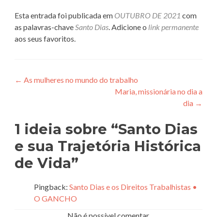
Esta entrada foi publicada em
OUTUBRO DE 2021
com
as palavras-chave
Santo Dias
. Adicione o
link permanente
aos seus favoritos.
Navegação
←
As mulheres no mundo do trabalho
Maria, missionária no dia a
de
dia
→
Post
1 ideia sobre “
Santo Dias
e sua Trajetória Histórica
de Vida
”
Pingback:
Santo Dias e os Direitos Trabalhistas •
O GANCHO
Não é possível comentar.