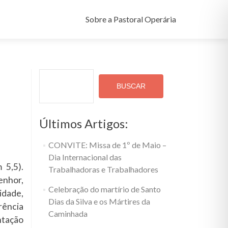
Pular
para
Sobre a Pastoral Operária
o
conteúdo
Pesquisar
BUSCAR
Últimos Artigos:
CONVITE: Missa de 1º de Maio –
Dia Internacional das
 5,5).
Trabalhadoras e Trabalhadores
enhor,
Celebração do martírio de Santo
idade,
Dias da Silva e os Mártires da
rência
Caminhada
ntação