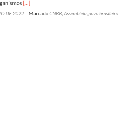
Leia
rganismos
[…]
mais
O DE 2022
Marcado
CNBB
,
Assembleia
,
povo brasileiro
sobreMENSAGEM
AO
POVO
BRASILEIRO