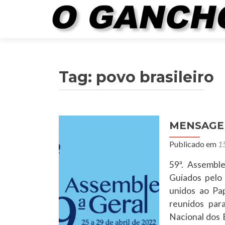
Tag:
povo brasileiro
MENSAGE
Publicado em
1
59ª. Assembl
Guiados pelo 
unidos ao Pap
reunidos par
Nacional dos 