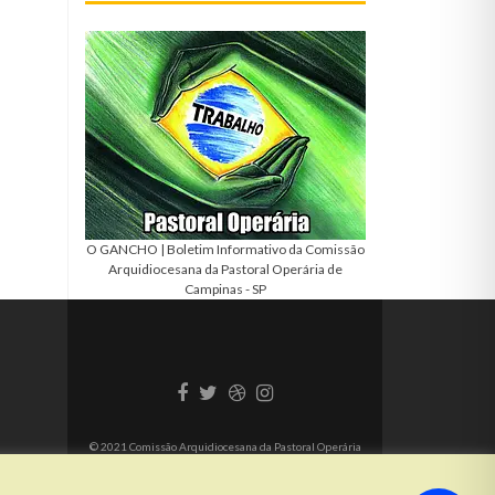
O GANCHO | Boletim Informativo da Comissão
Arquidiocesana da Pastoral Operária de
Campinas - SP
Link
Link
Link
Link
do
do
do
do
Facebook
Twitter
Dribbble
Instagram
© 2021 Comissão Arquidiocesana da Pastoral Operária
de Campinas - SP. Todos os direitos reservados.
Política
de Privacidade