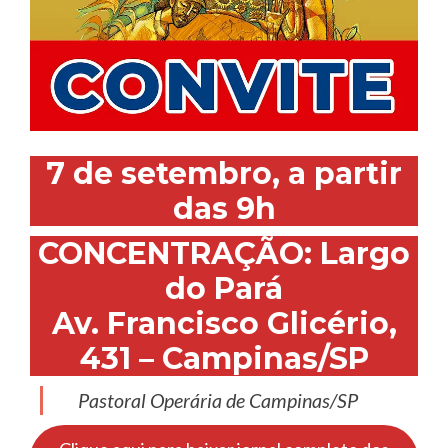
7 de setembro, a partir
das 9h
CONCENTRAÇÃO: Largo
do Pará
Av. Francisco Glicério,
431 – Campinas/SP
Pastoral Operária de Campinas/SP