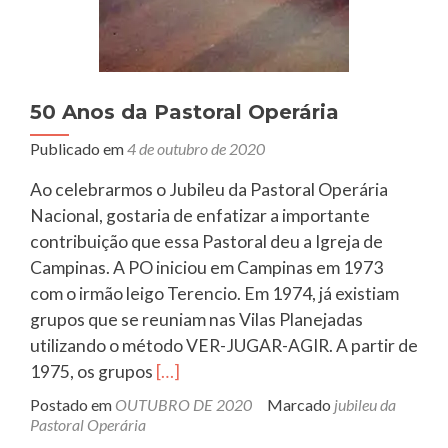
50 Anos da Pastoral Operária
Publicado em
4 de outubro de 2020
Ao celebrarmos o Jubileu da Pastoral Operária
Nacional, gostaria de enfatizar a importante
contribuição que essa Pastoral deu a Igreja de
Campinas. A PO iniciou em Campinas em 1973
com o irmão leigo Terencio. Em 1974, já existiam
grupos que se reuniam nas Vilas Planejadas
utilizando o método VER-JUGAR-AGIR. A partir de
Leia
1975, os grupos
[…]
mais
Postado em
OUTUBRO DE 2020
Marcado
jubileu da
sobre50
Pastoral Operária