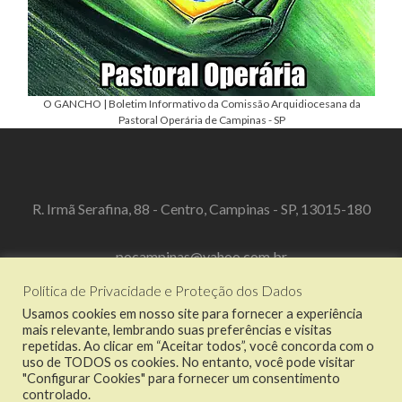
O GANCHO | Boletim Informativo da Comissão Arquidiocesana da
Pastoral Operária de Campinas - SP
R. Irmã Serafina, 88 - Centro, Campinas - SP, 13015-180
pocampinas@yahoo.com.br
Política de Privacidade e Proteção dos Dados
(19) 3519-3067
Usamos cookies em nosso site para fornecer a experiência
mais relevante, lembrando suas preferências e visitas
repetidas. Ao clicar em “Aceitar todos”, você concorda com o
uso de TODOS os cookies. No entanto, você pode visitar
"Configurar Cookies" para fornecer um consentimento
Link
Link
Link
Link
controlado.