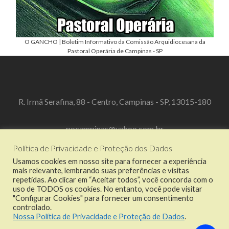
O GANCHO | Boletim Informativo da Comissão Arquidiocesana da
Pastoral Operária de Campinas - SP
R. Irmã Serafina, 88 - Centro, Campinas - SP, 13015-180
pocampinas@yahoo.com.br
Política de Privacidade e Proteção dos Dados
(19) 3519-3067
Usamos cookies em nosso site para fornecer a experiência
mais relevante, lembrando suas preferências e visitas
repetidas. Ao clicar em “Aceitar todos”, você concorda com o
uso de TODOS os cookies. No entanto, você pode visitar
"Configurar Cookies" para fornecer um consentimento
Link
Link
Link
Link
controlado.
do
do
do
do
Nossa Política de Privacidade e Proteção de Dados
.
Facebook
Twitter
Dribbble
Instagram
© 2021 Comissão Arquidiocesana da Pastoral Operária de Campinas - SP. Todos os