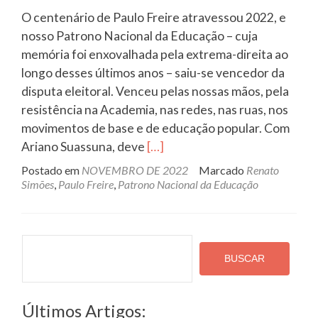
O centenário de Paulo Freire atravessou 2022, e
nosso Patrono Nacional da Educação – cuja
memória foi enxovalhada pela extrema-direita ao
longo desses últimos anos – saiu-se vencedor da
disputa eleitoral. Venceu pelas nossas mãos, pela
resistência na Academia, nas redes, nas ruas, nos
movimentos de base e de educação popular. Com
Leia
Ariano Suassuna, deve
[…]
mais
Postado em
NOVEMBRO DE 2022
Marcado
Renato
sobreCelebrar
Simões
,
Paulo Freire
,
Patrono Nacional da Educação
a
Vitória
da
Pesquisa
Esperança
BUSCAR
e
Seguir
Últimos Artigos:
Esperançando!