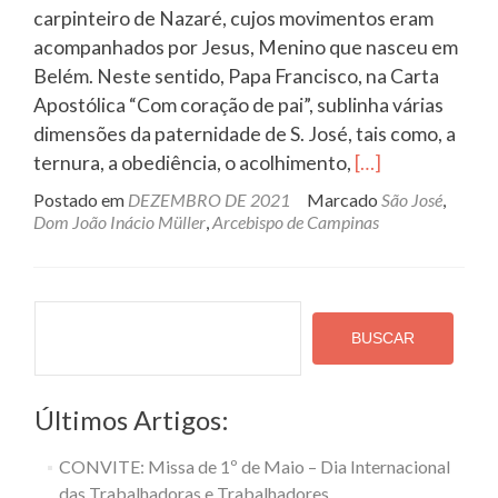
carpinteiro de Nazaré, cujos movimentos eram
acompanhados por Jesus, Menino que nasceu em
Belém. Neste sentido, Papa Francisco, na Carta
Apostólica “Com coração de pai”, sublinha várias
dimensões da paternidade de S. José, tais como, a
Leia
ternura, a obediência, o acolhimento,
[…]
mais
Postado em
DEZEMBRO DE 2021
Marcado
São José
,
sobreNasce
Dom João Inácio Müller
,
Arcebispo de Campinas
Deus.
Trabalha
sempre.
Pesquisa
BUSCAR
Últimos Artigos:
CONVITE: Missa de 1º de Maio – Dia Internacional
das Trabalhadoras e Trabalhadores