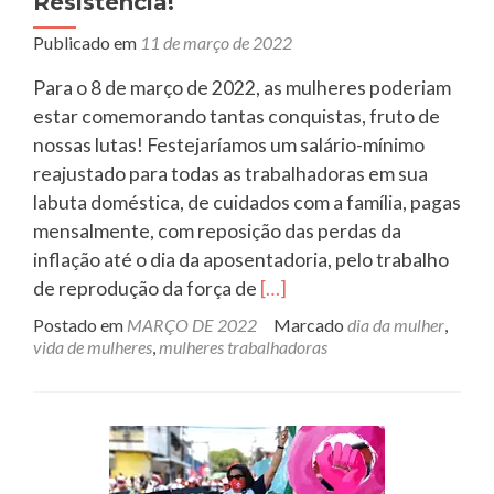
Resistência!
Casaldáliga)
Publicado em
11 de março de 2022
Para o 8 de março de 2022, as mulheres poderiam
estar comemorando tantas conquistas, fruto de
nossas lutas! Festejaríamos um salário-mínimo
reajustado para todas as trabalhadoras em sua
labuta doméstica, de cuidados com a família, pagas
mensalmente, com reposição das perdas da
inflação até o dia da aposentadoria, pelo trabalho
Leia
de reprodução da força de
[…]
mais
Postado em
MARÇO DE 2022
Marcado
dia da mulher
,
sobreSe
vida de mulheres
,
mulheres trabalhadoras
fere
nossa
existência,
seremos
Resistência!