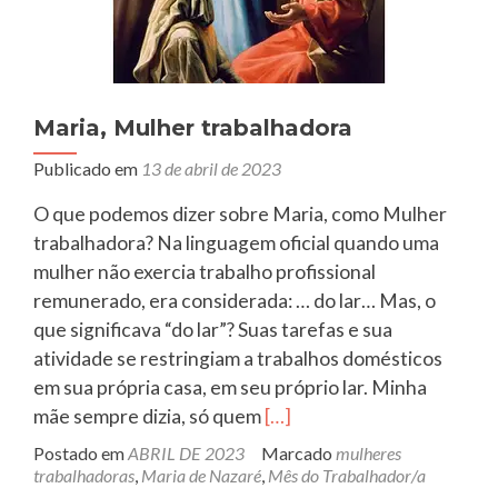
Maria, Mulher trabalhadora
Publicado em
13 de abril de 2023
O que podemos dizer sobre Maria, como Mulher
trabalhadora? Na linguagem oficial quando uma
mulher não exercia trabalho profissional
remunerado, era considerada: … do lar… Mas, o
que significava “do lar”? Suas tarefas e sua
atividade se restringiam a trabalhos domésticos
em sua própria casa, em seu próprio lar. Minha
Leia
mãe sempre dizia, só quem
[…]
mais
Postado em
ABRIL DE 2023
Marcado
mulheres
sobreMaria,
trabalhadoras
,
Maria de Nazaré
,
Mês do Trabalhador/a