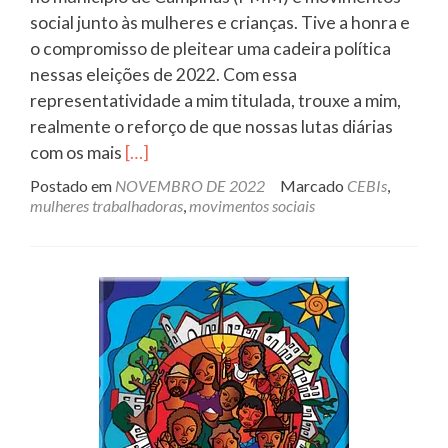
social junto às mulheres e crianças. Tive a honra e
o compromisso de pleitear uma cadeira política
nessas eleições de 2022. Com essa
representatividade a mim titulada, trouxe a mim,
realmente o reforço de que nossas lutas diárias
Leia
com os mais
[…]
mais
Postado em
NOVEMBRO DE 2022
Marcado
CEBIs
,
sobreGratidão
mulheres trabalhadoras
,
movimentos sociais
e
Agradecimento…