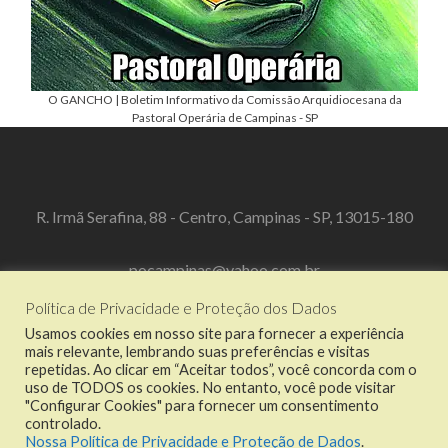
O GANCHO | Boletim Informativo da Comissão Arquidiocesana da
Pastoral Operária de Campinas - SP
R. Irmã Serafina, 88 - Centro, Campinas - SP, 13015-180
pocampinas@yahoo.com.br
Política de Privacidade e Proteção dos Dados
(19) 3519-3067
Usamos cookies em nosso site para fornecer a experiência
mais relevante, lembrando suas preferências e visitas
repetidas. Ao clicar em “Aceitar todos”, você concorda com o
uso de TODOS os cookies. No entanto, você pode visitar
"Configurar Cookies" para fornecer um consentimento
Link
Link
Link
Link
controlado.
do
do
do
do
Nossa Política de Privacidade e Proteção de Dados
.