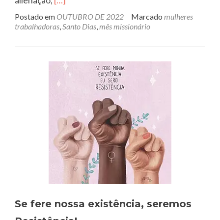
alienação,
[…]
mais
Postado em
OUTUBRO DE 2022
Marcado
mulheres
sobre“Dizer
trabalhadoras
,
Santo Dias
,
mês missionário
teu
nome,
Maria,
é
dizer
que
o
Reino
chega
caminhando
com
a
história”
Se fere nossa existência, seremos
(D.
Pedro