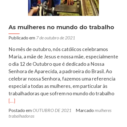
LGBTQIA+FOBIA
e
sem
As mulheres no mundo do trabalho
fome
Publicado em
7 de outubro de 2021
No mês de outubro, nós católicos celebramos
Maria, a mãe de Jesus e nossa mãe, especialmente
o dia 12 de Outubro que é dedicado a Nossa
Senhora de Aparecida, a padroeira do Brasil. Ao
celebrar nossa Senhora, fazemos uma referencia
especial a todas as mulheres, em particular às
Leia
trabalhadoras que sofrem no mundo do trabalho
mais
[…]
sobr
Postado em
OUTUBRO DE 2021
Marcado
mulheres
mulhe
trabalhadoras
no