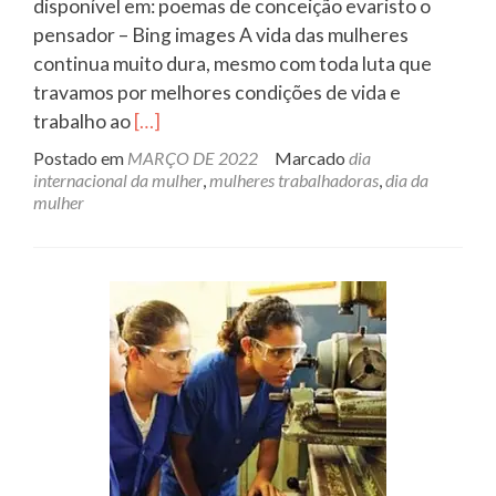
disponível em: poemas de conceição evaristo o
pensador – Bing images A vida das mulheres
continua muito dura, mesmo com toda luta que
travamos por melhores condições de vida e
Leia
trabalho ao
[…]
mais
Postado em
MARÇO DE 2022
Marcado
dia
sobrePela
internacional da mulher
,
mulheres trabalhadoras
,
dia da
mulher
vida
das
mulheres.
Por
um
brasil
sem
machismo,
sem
racismo,
sem